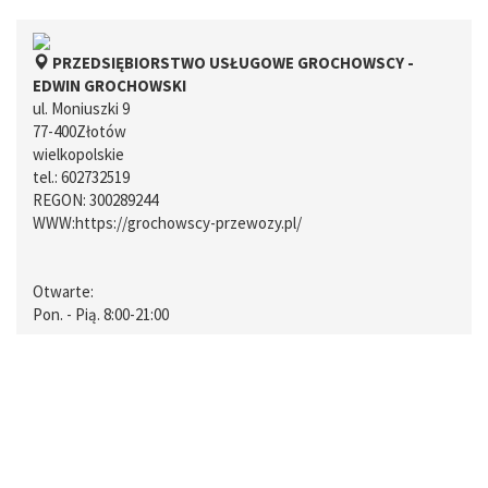
PRZEDSIĘBIORSTWO USŁUGOWE GROCHOWSCY -
EDWIN GROCHOWSKI
ul. Moniuszki 9
77-400
Złotów
wielkopolskie
tel.:
602732519
REGON: 300289244
WWW:
https://grochowscy-przewozy.pl/
Otwarte:
Pon. - Pią. 8:00-21:00