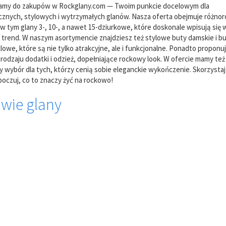
amy do zakupów w Rockglany.com — Twoim punkcie docelowym dla
znych, stylowych i wytrzymałych glanów. Nasza oferta obejmuje różno
w tym glany 3-, 10-, a nawet 15-dziurkowe, które doskonale wpisują się 
trend. W naszym asortymencie znajdziesz też stylowe buty damskie i b
owe, które są nie tylko atrakcyjne, ale i funkcjonalne. Ponadto propon
rodzaju dodatki i odzież, dopełniające rockowy look. W ofercie mamy też
y wybór dla tych, którzy cenią sobie eleganckie wykończenie. Skorzystaj
 poczuj, co to znaczy żyć na rockowo!
wie glany