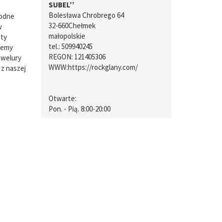
SUBEL’’
Bolesława Chrobrego 64
rodne
32-660
Chełmek
w
małopolskie
uty
tel.:
509940245
ujemy
REGON: 121405306
 welury
WWW:
https://rockglany.com/
 z naszej
Otwarte:
Pon. - Pią. 8:00-20:00