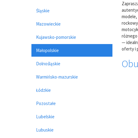
Zaprasz
autentyc
Śląskie
modele, 
rockowy 
Mazowieckie
motocykl
różnego 
Kujawsko-pomorskie
— idealn
oferty i
Małopolskie
Obu
Dolnośląskie
Warmińsko-mazurskie
Łódzkie
Pozostałe
Lubelskie
Lubuskie