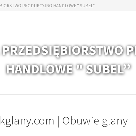
ĘBIORSTWO PRODUKCYJNO HANDLOWE " SUBEL’’
L PRZEDSIĘBIORSTWO 
HANDLOWE " SUBEL’’
kglany.com | Obuwie glany