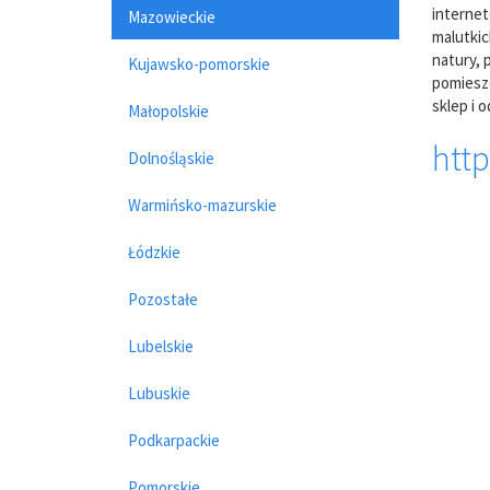
internet
Mazowieckie
malutkic
natury, 
Kujawsko-pomorskie
pomieszc
sklep i 
Małopolskie
http
Dolnośląskie
Warmińsko-mazurskie
Łódzkie
Pozostałe
Lubelskie
Lubuskie
Podkarpackie
Pomorskie