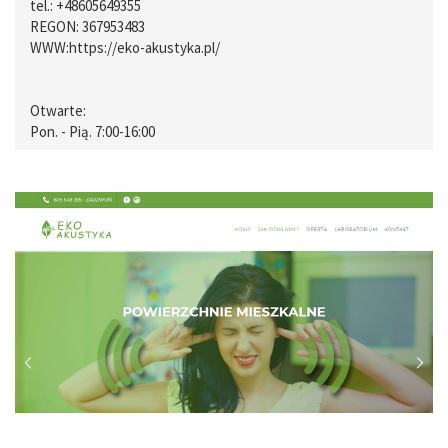
tel.:
+48605649355
REGON: 367953483
WWW:
https://eko-akustyka.pl/
Otwarte:
Pon. - Pią. 7:00-16:00