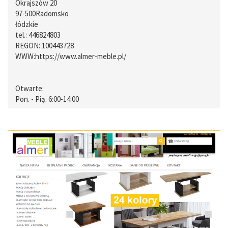
Okrajszów 20
97-500
Radomsko
łódzkie
tel.:
446824803
REGON: 100443728
WWW:
https://www.almer-meble.pl/
Otwarte:
Pon. - Pią. 6:00-14:00