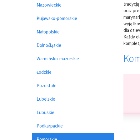
tradycją
Mazowieckie
oraz pre
marynark
Kujawsko-pomorskie
wyjątkow
dla dzie
Małopolskie
Każdy el
komplet,
Dolnośląskie
Kom
Warmińsko-mazurskie
Łódzkie
Pozostałe
Lubelskie
Lubuskie
Podkarpackie
Pomorskie