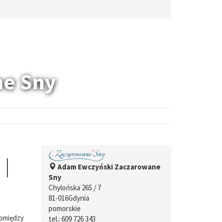
ne Sny
 |
Adam Ewczyński Zaczarowane
Sny
Chylońska 265 / 7
81-016
Gdynia
pomorskie
pomiędzy
tel.:
609 726 343