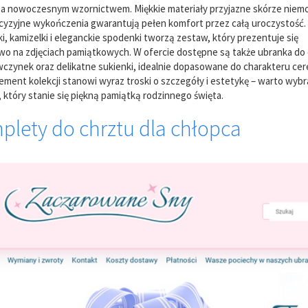
 a nowoczesnym wzornictwem. Miękkie materiały przyjazne skórze niem
cyzyjne wykończenia gwarantują pełen komfort przez całą uroczystość.
i, kamizelki i eleganckie spodenki tworzą zestaw, który prezentuje się
o na zdjęciach pamiątkowych. W ofercie dostępne są także ubranka do 
wczynek oraz delikatne sukienki, idealnie dopasowane do charakteru cer
ement kolekcji stanowi wyraz troski o szczegóły i estetykę – warto wybr
 który stanie się piękną pamiątką rodzinnego święta.
plety do chrztu dla chłopca