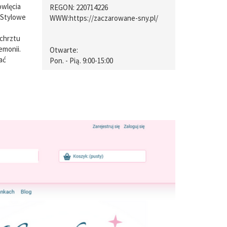
owlęcia
REGON: 220714226
 Stylowe
WWW:
https://zaczarowane-sny.pl/
chrztu
emonii.
Otwarte:
ać
Pon. - Pią. 9:00-15:00